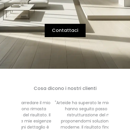
Contattaci
Cosa dicono i nostri clienti
re il mio
"Arteide ha superato le mie aspettative! Mi
"Affidar
imasta
hanno seguito passo passo nella
mia c
ltato. Il
ristrutturazione del mio ufficio,
miglior
 esigenze
proponendomi soluzioni innovative e
team è 
ttaglio è
moderne. Il risultato finale è stato un
professi