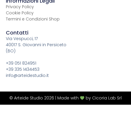
Informazioni Legali
c
Privacy Policy
e
Cookie Policy
b
o
Termini e Condizioni Shop
o
k
Contatti
-
Via Vespucci, 17
f
40017 S. Giovanni in Persiceto
(BO)
+39 051 824951
+39 335 1434453
info@arteidestudio.it
© Arteide Studio 2026 | Made with
by Cicoria Lab Srl
A&A srl | P.IVA:03300471202 | C.F. Reg. Imprese Bologna n.
03300471202 REA BO-508067 | Capitale Sociale versato €
10.000,00