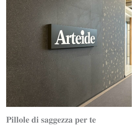
𝐏𝐢𝐥𝐥𝐨𝐥𝐞 𝐝𝐢 𝐬𝐚𝐠𝐠𝐞𝐳𝐳𝐚 𝐩𝐞𝐫 𝐭𝐞