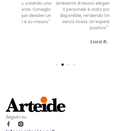
eando uno
ambiente di lavoro elegante e stimolante.
e funz
Consiglio
Il personale è stato professionale e
qualità d
sideri un
disponibile, rendendo l'intero processo
e il serv
 misura."
senza stress. Un'esperienza davvero
felice d
positiva."
Luca R.
Seguici su
F
a