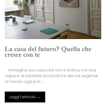
𝐋𝐚 𝐜𝐚𝐬𝐚 𝐝𝐞𝐥 𝐟𝐮𝐭𝐮𝐫𝐨? 𝐐𝐮𝐞𝐥𝐥𝐚 𝐜𝐡𝐞
𝐜𝐫𝐞𝐬𝐜𝐞 𝐜𝐨𝐧 𝐭𝐞
Immagina una casa che non è statica, ma viva,
capace di adattarsi ai tuoi ritmi e alle tue esigenze.
Un tavolo oggi può ...
Leggi l'articolo →