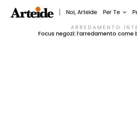
Vai
al
Noi, Arteide
Per Te
Pe
contenuto
ARREDAMENTO INT
Focus negozi: l’arredamento come bi